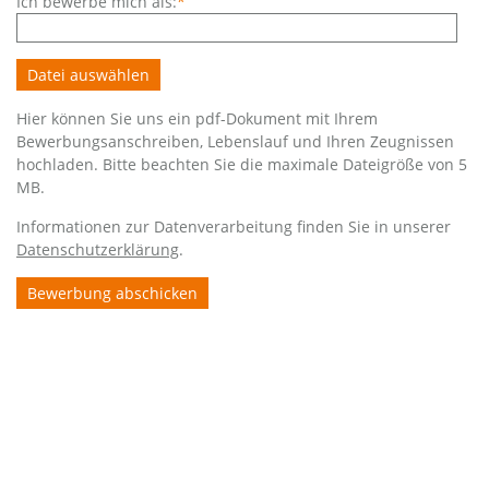
Pflichtfeld
Ich bewerbe mich als:
*
Datei auswählen
Hier können Sie uns ein pdf-Dokument mit Ihrem
Bewerbungsanschreiben, Lebenslauf und Ihren Zeugnissen
hochladen. Bitte beachten Sie die maximale Dateigröße von 5
MB.
Informationen zur Datenverarbeitung finden Sie in unserer
Datenschutzerklärung
.
Bewerbung abschicken