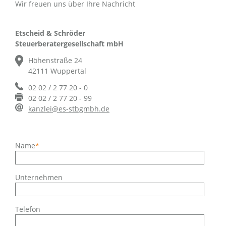
Wir freuen uns über Ihre Nachricht
Etscheid & Schröder
Steuerberatergesellschaft mbH
Höhenstraße 24
42111 Wuppertal
02 02 / 2 77 20 - 0
02 02 / 2 77 20 - 99
kanzlei@es-stbgmbh.de
Pflichtfeld
Name
*
Unternehmen
Telefon