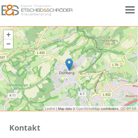
+
−
Leaflet
| Map data ©
OpenStreetMap
contributors,
CC-BY-SA
Kontakt